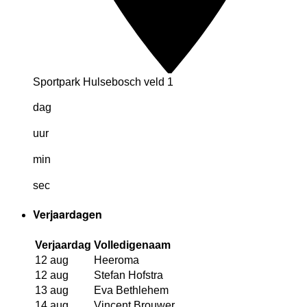
Sportpark Hulsebosch veld 1
dag
uur
min
sec
Verjaardagen
Verjaardag
Volledigenaam
12 aug
Heeroma
12 aug
Stefan Hofstra
13 aug
Eva Bethlehem
14 aug
Vincent Brouwer