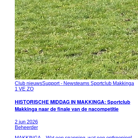
Club nieuws
Support - News
teams Sportclub Makkinga
1 VE ZO
HISTORISCHE MIDDAG IN MAKKINGA: Sportclub
Makkinga naar de finale van de nacompetitie
2
jun
2026
Beheerder
MAKKINGA – Wat een spanning, wat een ontknoping!