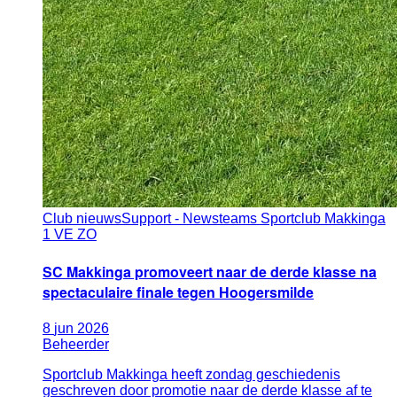
Club nieuws
Support - News
teams Sportclub Makkinga
1 VE ZO
SC Makkinga promoveert naar de derde klasse na
spectaculaire finale tegen Hoogersmilde
8
jun
2026
Beheerder
Sportclub Makkinga heeft zondag geschiedenis
geschreven door promotie naar de derde klasse af te